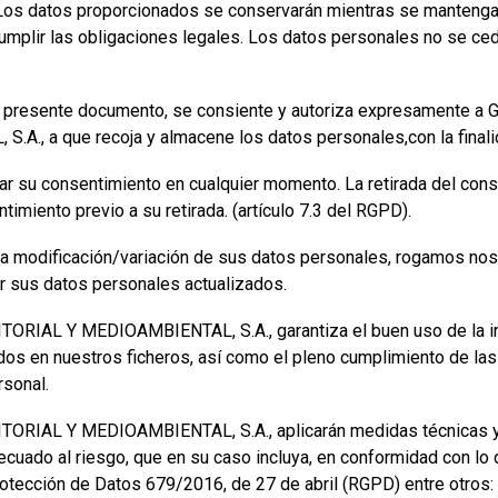
 Los datos proporcionados se conservarán mientras se mantenga v
umplir las obligaciones legales. Los datos personales no se ced
 del presente documento, se consiente y autoriza expresament
., a que recoja y almacene los datos personales,con la final
rar su consentimiento en cualquier momento. La retirada del conse
imiento previo a su retirada. (artículo 7.3 del RGPD).
na modificación/variación de sus datos personales, rogamos no
er sus datos personales actualizados.
AL Y MEDIOAMBIENTAL, S.A., garantiza el buen uso de la info
dos en nuestros ficheros, así como el pleno cumplimiento de las
rsonal.
IAL Y MEDIOAMBIENTAL, S.A., aplicarán medidas técnicas y o
ecuado al riesgo, que en su caso incluya, en conformidad con lo 
ección de Datos 679/2016, de 27 de abril (RGPD) entre otros: a