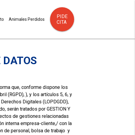
PIDE
to
Animales Perdidos
CITA
clear
h
E DATOS
orma que, conforme dispone los
 (RGPD), ), y los artículos 5, 6, y
de Derechos Digitales (LOPDGDD),
tado, serán tratados por GESTION Y
ctos de gestiones relacionadas
ón interna empresa-cliente,/ con la
n de personal, bolsa de trabajo y