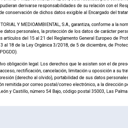
udieran derivarse responsabilidades de su relación con el Res
 de conservación de dichos datos exigible al Encargado del trata
AL Y MEDIOAMBIENTAL, S.A., garantiza, conforme a la normat
e datos personales, la protección de los datos de carácter person
os artículos del 15 al 21 del Reglamento General Europeo de Pr
s 13 al 18 de la Ley Orgánica 3/2018, de 5 de diciembre, de Prot
LOPDGDD).
lvo obligación legal. Los derechos que le asisten son el de pres
 acceso, rectificación, cancelación, limitación u oposición a su
presión (derecho al olvido), portabilidad de sus datos personale
n remitida por correo postal/correo electrónico, a la dirección p
 León y Castillo, número 54 Bajo, código postal 35003, Las Palma