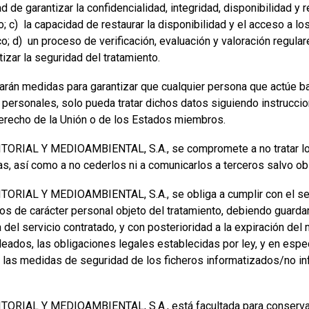
 de garantizar la confidencialidad, integridad, disponibilidad y 
; c) la capacidad de restaurar la disponibilidad y el acceso a l
co; d) un proceso de verificación, evaluación y valoración regula
izar la seguridad del tratamiento.
arán medidas para garantizar que cualquier persona que actúe ba
 personales, solo pueda tratar dichos datos siguiendo instrucci
 Derecho de la Unión o de los Estados miembros.
IAL Y MEDIOAMBIENTAL, S.A., se compromete a no tratar los 
as, así como a no cederlos ni a comunicarlos a terceros salvo obl
IAL Y MEDIOAMBIENTAL, S.A., se obliga a cumplir con el sec
os de carácter personal objeto del tratamiento, debiendo guarda
a del servicio contratado, y con posterioridad a la expiración de
eados, las obligaciones legales establecidas por ley, y en espec
 las medidas de seguridad de los ficheros informatizados/no in
AL Y MEDIOAMBIENTAL, S.A., está facultada para conservar l