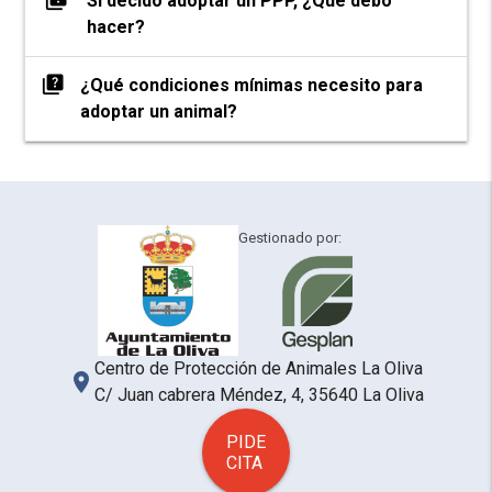
quiz
Si decido adoptar un PPP, ¿Qué debo
hacer?
quiz
¿Qué condiciones mínimas necesito para
adoptar un animal?
Gestionado por:
Centro de Protección de Animales La Oliva
place
C/ Juan cabrera Méndez, 4, 35640 La Oliva
PIDE
CITA