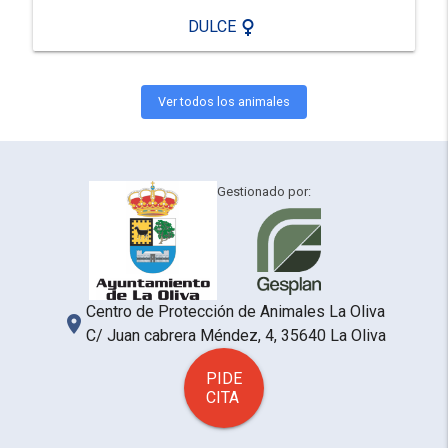
female
DULCE
Ver todos los animales
Gestionado por:
Centro de Protección de Animales La Oliva
place
C/ Juan cabrera Méndez, 4, 35640 La Oliva
PIDE
CITA