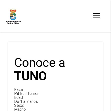
menu
clear
Search
Conoce a
TUNO
Raza:
Pit Bull Terrier
Edad:
De 1 a 7 años
Sexo:
Macho