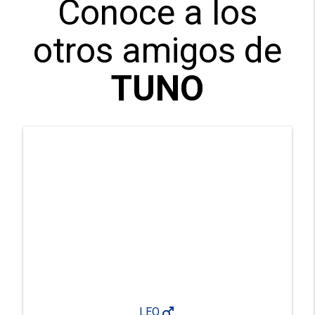
Conoce a los
otros amigos de
TUNO
male
LEO