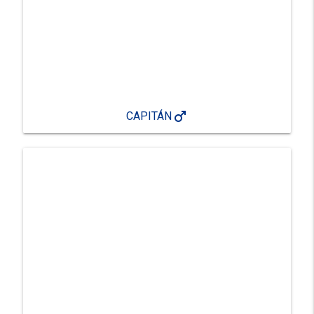
male
CAPITÁN