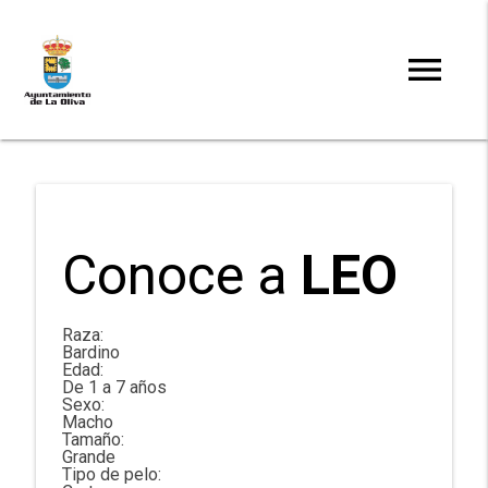
menu
clear
Search
Conoce a
LEO
Raza:
Bardino
Edad:
De 1 a 7 años
Sexo:
Macho
Tamaño:
Grande
Tipo de pelo: