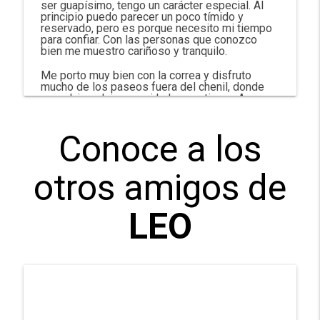
ser guapísimo, tengo un carácter especial. Al
principio puedo parecer un poco tímido y
reservado, pero es porque necesito mi tiempo
para confiar. Con las personas que conozco
bien me muestro cariñoso y tranquilo.
Me porto muy bien con la correa y disfruto
mucho de los paseos fuera del chenil, donde
me relajo y dejo ver mi lado mas tierno. Aunque
no siempre busco mimos, cuando me siento
seguro también me gusta que me acaricien.
¡Estoy esperando a esa familia que me dé la
Conoce a los
oportunidad de demostrar todo el amor que
puedo ofrecer!
otros amigos de
LEO