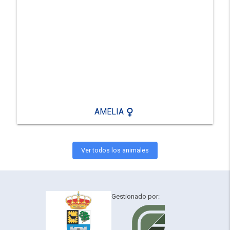
female
AMELIA
Ver todos los animales
Gestionado por: