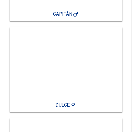
male
CAPITÁN
female
DULCE